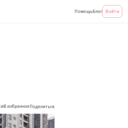
Помощь
Блог
Войти
си
В избранное
Поделиться