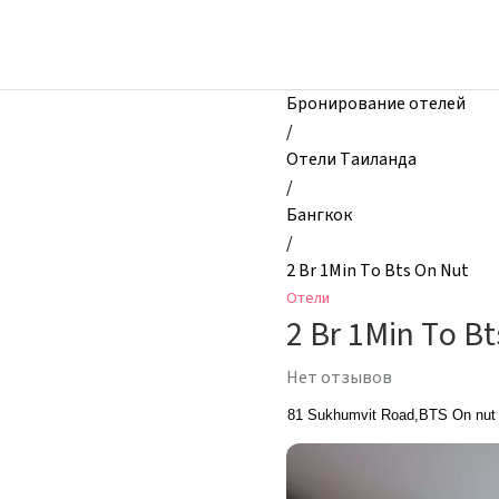
zhilibyli
-
Отели,
2
Бронирование отелей
Br
/
1Min
Отели Таиланда
To
/
Bts
Бангкок
On
/
Nut,
2 Br 1Min To Bts On Nut
Бангкок,
Отели
Таиланд
2 Br 1Min To B
Нет отзывов
81 Sukhumvit Road,BTS On nut 