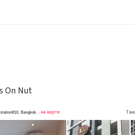
ts On Nut
на карте
Так
station810, Bangkok, Бангкок