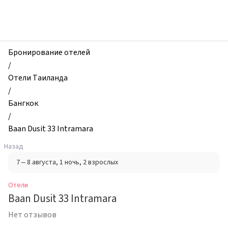
zhilibyli
-
Отели,
Baan
Dusit
Бронирование отелей
33
/
Intramara,
Отели Таиланда
Бангкок,
/
Таиланд
Бангкок
/
Baan Dusit 33 Intramara
Назад
7 – 8 августа
, 1 ночь
, 2 взрослых
Отели
Baan Dusit 33 Intramara
Нет отзывов