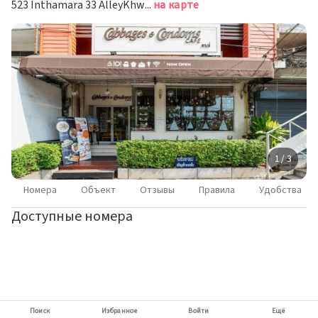
523 Inthamara 33 AlleyKhwaeng Din Daeng, Khet Din Daeng, Bangkok, Бангкок
на карте
1 / 3
Номера
Объект
Отзывы
Правила
Удобства
Доступные номера
Поиск
Избранное
Войти
Ещё