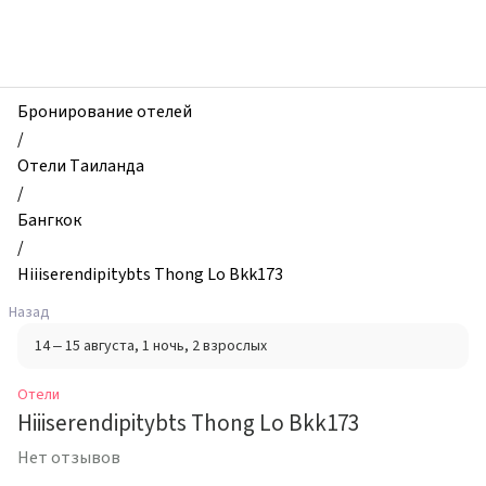
zhilibyli
-
Отели,
Hiiiserendipitybts
Thong
Бронирование отелей
Lo
/
Bkk173,
Отели Таиланда
Бангкок,
/
Таиланд
Бангкок
/
Hiiiserendipitybts Thong Lo Bkk173
Назад
14 – 15 августа
, 1 ночь
, 2 взрослых
Отели
Hiiiserendipitybts Thong Lo Bkk173
Нет отзывов