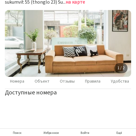
sukumvit 55 (thonglo 23) Sukhumvit Alley, Khwaeng Khlong Tan Nuea, Khet Watthana, Krung Thep Maha Nakhon 10110, Bangkok, Бангкок
на карте
1 / 2
Номера
Объект
Отзывы
Правила
Удобства
Доступные номера
Поиск
Избранное
Войти
Ещё