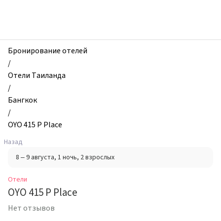
zhilibyli
-
Отели,
OYO
415
Бронирование отелей
P
/
Place,
Отели Таиланда
Бангкок,
/
Таиланд
Бангкок
/
OYO 415 P Place
Назад
8 – 9 августа
, 1 ночь
, 2 взрослых
Отели
OYO 415 P Place
Нет отзывов