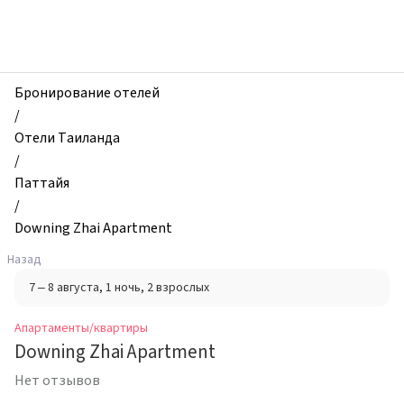
zhilibyli
-
Апартаменты
и
квартиры,
Бронирование отелей
Downing
/
Zhai
Отели Таиланда
Apartment,
/
Паттайя,
Паттайя
Таиланд
/
Downing Zhai Apartment
Назад
7 – 8 августа
, 1 ночь
, 2 взрослых
Апартаменты/квартиры
Downing Zhai Apartment
Нет отзывов