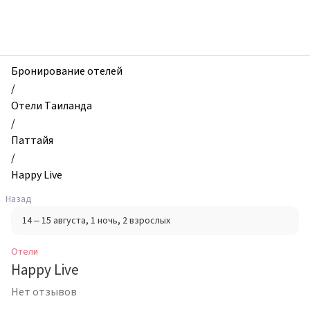
zhilibyli
-
Отели,
Happy
Live,
Бронирование отелей
Паттайя,
/
Таиланд
Отели Таиланда
/
Паттайя
/
Happy Live
Назад
14 – 15 августа
, 1 ночь
, 2 взрослых
Отели
Happy Live
Нет отзывов