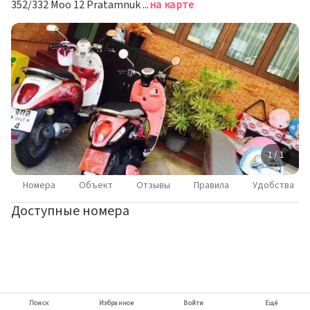
352/332 Moo 12 Pratamnuk Rd. Soi 5, Nongprue, Banglamung, Chonburi, Паттайя
на карте
1 / 1
Номера
Объект
Отзывы
Правила
Удобства
Доступные номера
Поиск
Избранное
Войти
Ещё