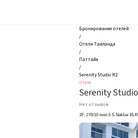
zhilibyli
-
Отели,
Serenity
Бронирование отелей
Studio
/
R2,
Отели Таиланда
Паттайя,
/
Таиланд
Паттайя
/
Serenity Studio R2
Отели
Serenity Studi
Нет отзывов
2F, 270/10 moo.5 S.Naklua 16,R