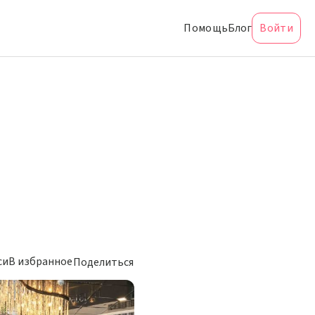
Помощь
Блог
Войти
си
В избранное
Поделиться