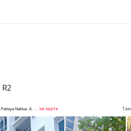
o R2
на карте
Так
.Pattaya Naklua ,A.Banglamung, Pattaya, Паттайя